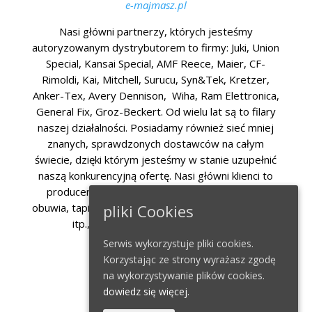
e-majmasz.pl
Nasi główni partnerzy, których jesteśmy
autoryzowanym dystrybutorem to firmy: Juki, Union
Special, Kansai Special, AMF Reece, Maier, CF-
Rimoldi, Kai, Mitchell, Surucu, Syn&Tek, Kretzer,
Anker-Tex, Avery Dennison, Wiha, Ram Elettronica,
General Fix, Groz-Beckert. Od wielu lat są to filary
naszej działalności. Posiadamy również sieć mniej
znanych, sprawdzonych dostawców na całym
świecie, dzięki którym jesteśmy w stanie uzupełnić
naszą konkurencyjną ofertę. Nasi główni klienci to
producenci odzieży, bielizny, mebli, materacy,
pliki Cookies
obuwia, tapicerki samochodowej, sklepy odzieżowe
itp., jak również klienci indywidualni.
Serwis wykorzystuje pliki cookies.
Korzystając ze strony wyrażasz zgodę
na wykorzystywanie plików cookies.
dowiedz się więcej.
KONTAKT